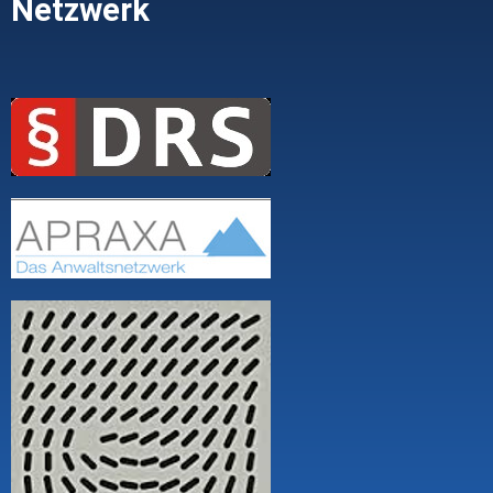
Netzwerk