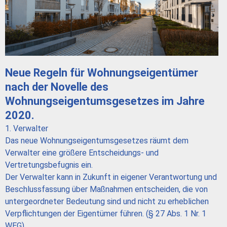
Neue Regeln für Wohnungseigentümer
nach der Novelle des
Wohnungseigentumsgesetzes im Jahre
2020.
1. Verwalter
Das neue Wohnungseigentumsgesetzes räumt dem
Verwalter eine größere Entscheidungs- und
Vertretungsbefugnis ein.
Der Verwalter kann in Zukunft in eigener Verantwortung und
Beschlussfassung über Maßnahmen entscheiden, die von
untergeordneter Bedeutung sind und nicht zu erheblichen
Verpflichtungen der Eigentümer führen. (§ 27 Abs. 1 Nr. 1
WEG).