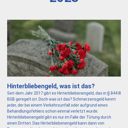
Hinterbliebengeld, was ist das?
Seit dem Jahr 2017 gibt es Hinterbliebenengeld, das in § 844 III
BGB geregelt ist. Doch was ist das? Schmerzensgeld kennt
jeder, der bei einem Verkehrsunfall oder aufgrund eines
Behandlungsfehlers schon einmal verletzt wurde.
Hinterbliebenengeld gibt es nur im Falle der Tötung durch
einen Dritten. Das Hinterbliebenengeld kann dann von