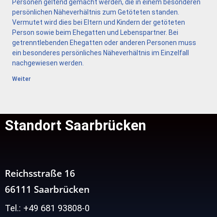
Personen geltend gemacht werden, die in einem besonderen
persönlichen Näheverhältnis zum Getöteten standen.
Vermutet wird dies bei Eltern und Kindern der getöteten
Person sowie beim Ehegatten und Lebenspartner. Bei
getrenntlebenden Ehegatten oder anderen Personen muss
ein besonderes persönliches Näheverhältnis im Einzelfall
nachgewiesen werden.
Weiter
Standort Saarbrücken
Reichsstraße 16
66111 Saarbrücken
Tel.: +49 681 93808-0