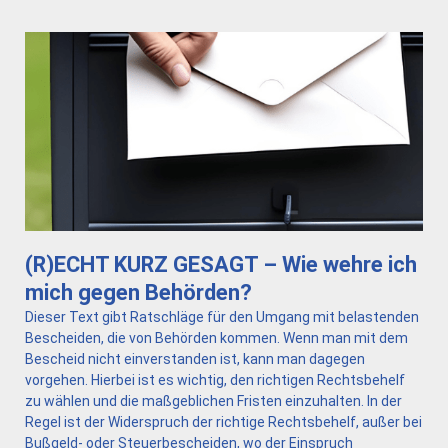
(R)ECHT KURZ GESAGT – Wie wehre ich
mich gegen Behörden?
Dieser Text gibt Ratschläge für den Umgang mit belastenden
Bescheiden, die von Behörden kommen. Wenn man mit dem
Bescheid nicht einverstanden ist, kann man dagegen
vorgehen. Hierbei ist es wichtig, den richtigen Rechtsbehelf
zu wählen und die maßgeblichen Fristen einzuhalten. In der
Regel ist der Widerspruch der richtige Rechtsbehelf, außer bei
Bußgeld- oder Steuerbescheiden, wo der Einspruch