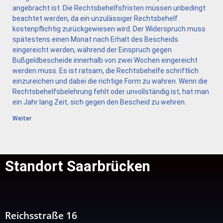
angebracht ist. Die Rechtsbehelfsfristen müssen unbedingt
beachtet werden, da ein unzulässiger Rechtsbehelf
kostenpflichtig zurückgewiesen wird. Der Widerspruch muss
spätestens einen Monat nach Erhalt des Bescheids
eingereicht werden, während der Einspruch gegen
Bußgeldbescheide innerhalb von zwei Wochen eingereicht
werden muss. Es ist ratsam, die Rechtsbehelfe schriftlich
einzureichen und dabei die richtige Form zu wahren. Wenn die
Rechtsbehelfsbelehrung fehlt oder unvollständig ist, hat man
ein Jahr lang Zeit, sich gegen den Bescheid zu wehren.
Weiter
Standort Saarbrücken
Reichsstraße 16