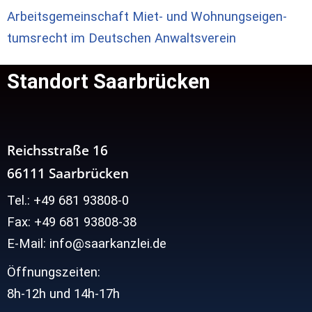
Ar­beits­ge­mein­schaft Miet- und Woh­nungs­ei­gen­
tums­recht im Deut­schen An­walts­ver­ein
Standort Saarbrücken
Reichsstraße 16
66111 Saarbrücken
Tel.: +49 681 93808-0
Fax: +49 681 93808-38
E-Mail: info@saarkanzlei.de
Öffnungszeiten:
8h-12h und
14h-17h