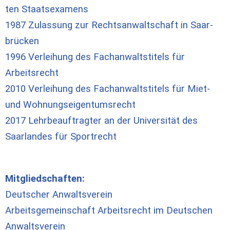
ten Staats­ex­amens
1987 Zu­las­sung zur Rechts­an­walt­schaft in Saar­
brücken
1996 Ver­lei­hung des Fach­an­waltstitels für
Arbeitsrecht
2010 Ver­lei­hung des Fach­an­walt­sti­tels für Miet-
und Wohnungseigentumsrecht
2017 Lehrbeauftragter an der Universität des
Saarlandes für Sportrecht
Mit­glied­schaf­ten:
Deut­scher An­walts­ver­ein
Ar­beits­ge­mein­schaft Ar­beits­recht im Deut­schen
An­walts­ver­ein