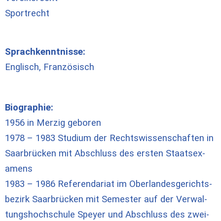
Sportrecht
Sprach­kennt­nis­se:
Eng­lisch, Fran­zö­sisch
Bio­gra­phie:
1956 in Mer­zig ge­bo­ren
1978 – 1983 Stu­di­um der Rechts­wis­sen­schaf­ten in
Saar­brücken mit Ab­schluss des er­sten Staats­ex­
amens
1983 – 1986 Re­fe­ren­da­riat im Ober­lan­des­ge­richts­
be­zirk Saar­brücken mit Se­me­ster auf der Ver­wal­
tungs­hoch­schu­le Spey­er und Ab­schluss des zwei­