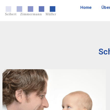
Home
Übe
Sc