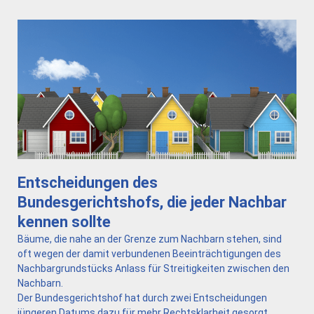
Entscheidungen des
Bundesgerichtshofs, die jeder Nachbar
kennen sollte
Bäume, die nahe an der Grenze zum Nachbarn stehen, sind
oft wegen der damit verbundenen Beeinträchtigungen des
Nachbargrundstücks Anlass für Streitigkeiten zwischen den
Nachbarn.
Der Bundesgerichtshof hat durch zwei Entscheidungen
jüngeren Datums dazu für mehr Rechtsklarheit gesorgt.