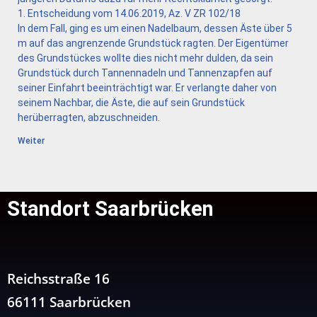
1. Entscheidung vom 14.06.2019, Az. V ZR 102/18
In dem Fall, ging es um einen Nadelbaum, dessen Äste über 5
m auf das angrenzende Grundstück ragten. Der Eigentümer
des Grundstückes wollte dies nicht mehr dulden, da sein
Grundstück durch Tannennadeln und Tannenzapfen auf
seiner Einfahrt beeinträchtigt war. Er verlangte daher von
seinem Nachbar, die Äste, die auf sein Grundstück
herüberragten, abzuschneiden.
Weiter
Standort Saarbrücken
Reichsstraße 16
66111 Saarbrücken