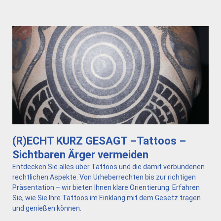
(R)ECHT KURZ GESAGT –Tattoos –
Sichtbaren Ärger vermeiden
Entdecken Sie alles über Tattoos und die damit verbundenen
rechtlichen Aspekte. Von Urheberrechten bis zur richtigen
Präsentation – wir bieten Ihnen klare Orientierung. Erfahren
Sie, wie Sie Ihre Tattoos im Einklang mit dem Gesetz tragen
und genießen können.