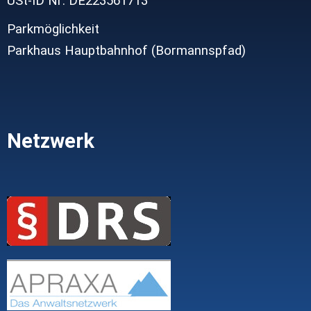
USt-ID Nr: DE223561713
Parkmöglichkeit
Parkhaus Hauptbahnhof (Bormannspfad)
Netzwerk