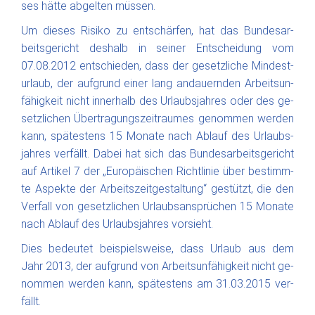
ses hät­te ab­gel­ten müs­sen.
Um die­ses Ri­si­ko zu ent­schär­fen, hat das Bun­des­ar­
beits­ge­richt deshalb in sei­ner Ent­schei­dung vom
07.08.2012 ent­schie­den, dass der ge­setz­li­che Min­dest­
ur­laub, der auf­grund ei­ner lang an­dau­ern­den Ar­beits­un­
fä­hig­keit nicht in­ner­halb des Ur­laubs­jah­res oder des ge­
setz­li­chen Über­tra­gungs­zei­trau­mes ge­nom­men wer­den
kann, spä­tes­tens 15 Mo­na­te nach Ab­lauf des Ur­laubs­
jah­res ver­fällt. Da­bei hat sich das Bun­des­ar­beits­ge­richt
auf Ar­ti­kel 7 der „Eu­ro­päi­schen Richt­li­nie über be­stimm­
te As­pek­te der Ar­beits­zeit­ges­tal­tung“ ge­stützt, die den
Ver­fall von ge­setz­li­chen Ur­laubs­an­sprü­chen 15 Mo­na­te
nach Ab­lauf­ des Ur­laubs­jah­res vor­sieht.
Dies be­deu­tet bei­spiels­wei­se, dass Ur­laub aus dem
Jahr 2013, der auf­grund von Ar­beits­un­fä­hig­keit nicht ge­
nom­men wer­den kann, spä­tes­tens am 31.03.2015 ver­
fällt.