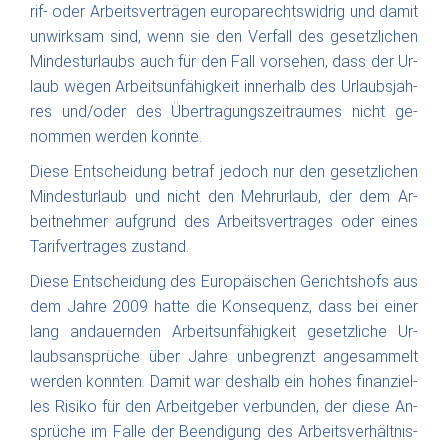
rif­- oder Ar­beits­ver­trä­gen eu­roparechtswidrig und da­mit
un­wirk­sam sind, wenn sie den Ver­fall des ge­setz­li­chen
Min­dest­ur­laubs auch für­ den Fall vor­se­hen, dass der Ur­
laub we­gen Ar­beits­un­fä­hig­keit in­ner­halb des Ur­laubs­jah­
res und/oder des Über­tra­gungs­zei­trau­mes nicht ge­
nom­men wer­den konn­te.
Die­se Ent­schei­dung be­traf jedoch nur den ge­setz­li­chen
Min­dest­ur­laub und nicht den Mehr­ur­laub, der dem Ar­
beit­neh­mer auf­grund des Ar­beits­ver­tra­ges oder ei­nes
Ta­rif­ver­tra­ges zu­stand.
Die­se Ent­schei­dung des Eu­ro­päi­schen Ge­richts­hofs aus
dem Jah­re 2009 hat­te die Kon­se­quenz, dass bei ei­ner
lang an­dau­ern­den Ar­beits­un­fä­hig­keit ge­set­zliche Ur­
laubs­an­sprü­che über Jah­re un­be­grenzt an­ge­samm­elt
wer­den konnten. Da­mit war deshalb ein ho­hes fi­nan­ziel­
les Ri­si­ko für den Ar­beit­ge­ber ver­bun­den, der die­se An­
sprü­che im Fal­le der Be­en­di­gung des Ar­beits­ver­hält­nis­