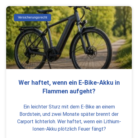
Versicherungsrecht
Wer haftet, wenn ein E-Bike-Akku in
Flammen aufgeht?
Ein leichter Sturz mit dem E-Bike an einem
Bordstein, und zwei Monate später brennt der
Carport lichterloh. Wer haftet, wenn ein Lithium-
Ionen-Akku plötzlich Feuer fängt?