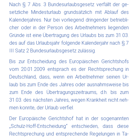
Nach § 7 Abs. 3 Bun­des­ur­laubs­ge­setz ver­fällt der ge­
setz­li­che Min­dest­ur­laub grund­sätzlich mit Ab­lauf des
Ka­len­der­jah­res. Nur bei vor­lie­gend drin­gen­der be­trieb­li­
cher oder in der Per­son des Ar­beit­neh­mers lie­gen­den
Grün­de ist ei­ne Über­tra­gung des Ur­laubs bis zum 31.03.
des auf das Ur­laubs­jahr fol­gen­de Ka­len­der­jahr nach § 7
III Satz 2 Bun­des­ur­laubs­ge­setz zu­läs­sig.
Bis zur Ent­schei­dung des Eu­ro­päi­schen Ge­richts­hofs
vom 20.01.2009 ent­sprach es der Recht­spre­chung in
Deutsch­land, dass, wenn ein Ar­beit­neh­mer sei­nen Ur­
laub bis zum En­de des Jah­res oder aus­nahms­wei­se bis
zum En­de des Über­tra­gungs­zei­traums, d.h. bis zum
31.03. des nächs­ten Jah­res, we­gen Krank­heit nicht neh­
men konnte, der Ur­laub ver­fiel.
Der Eu­ro­päi­sche Ge­richts­hof hat in der so­ge­nann­ten
„Schulz-Hoff-Ent­schei­dung“ ent­schie­den, dass die­se
Recht­spre­chung und ent­spre­chen­de Re­ge­lun­gen in Ta­