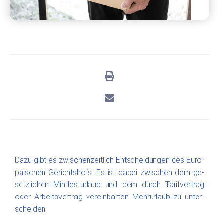
Da­zu gibt es zwi­schen­zeit­lich Ent­schei­dun­gen des Eu­ro­
päi­schen Ge­richts­hofs. Es ist da­bei zwi­schen dem ge­
setz­li­chen Min­dest­ur­laub und dem durch Ta­rif­ver­trag
oder Ar­beits­ver­trag ver­ein­bar­ten Mehr­ur­laub zu un­ter­
schei­den.