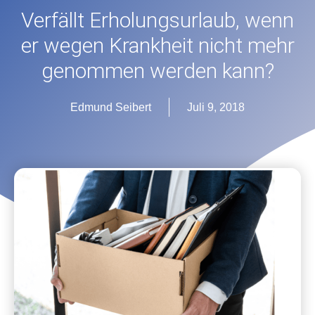
Ver­fällt Erholungsur­laub, wenn
er we­gen Krank­heit nicht mehr
ge­nom­men wer­den kann?
Edmund Seibert
Juli 9, 2018