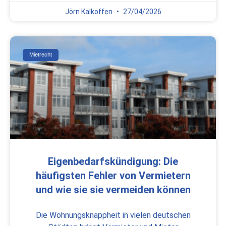
Jörn Kalkoffen
27/04/2026
Mietrecht
Eigenbedarfskündigung: Die
häufigsten Fehler von Vermietern
und wie sie sie vermeiden können
Die Wohnungsknappheit in vielen deutschen