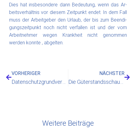
Dies hat ins­be­son­de­re dann Be­deu­tung, wenn das Ar­
beits­ver­hält­nis vor die­sem Zeit­punkt ­endet. In dem Fall
muss der Ar­beit­geber den Ur­laub, der bis zum Be­en­di­
gungs­zeit­punkt noch nicht ver­fal­len ist und der vom
Arbeitnehmer wegen Krankheit nicht genommen
werden konnte , ab­gel­ten.
VORHERIGER
NÄCHSTER
Datenschutzgrundverordnung: Sinn und Unsinn
Die Güterstandsschaukel
Weitere Beiträge