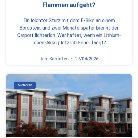
Flammen aufgeht?
Ein leichter Sturz mit dem E-Bike an einem
Bordstein, und zwei Monate später brennt der
Carport lichterloh. Wer haftet, wenn ein Lithium-
Ionen-Akku plötzlich Feuer fängt?
Jörn Kalkoffen
27/04/2026
Mietrecht