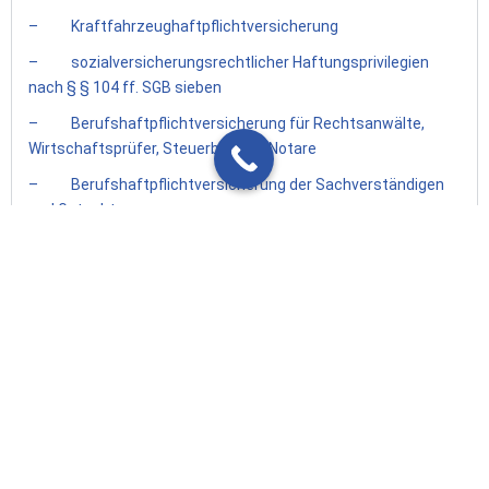
– Kraftfahrzeughaftpflichtversicherung
– sozialversicherungsrechtlicher Haftungsprivilegien
nach § § 104 ff. SGB sieben
– Berufshaftpflichtversicherung für Rechtsanwälte,
Wirtschaftsprüfer, Steuerberater, Notare
– Berufshaftpflichtversicherung der Sachverständigen
und Gutachter
– Berufshaftpflichtversicherung der Architekten und
Bauingenieure
– Umwelthaftpflicht
– Produkthaftung
– Bauherren Haftpflichtversicherung
– D & O-Versicherung
– Rechtsschutz Versicherungsrecht
– Vertrauensschadenversicherung