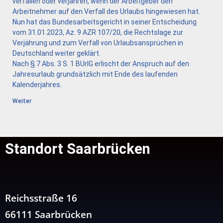
verfallen oder verjähren, wenn der Arbeitgeber den
Arbeitnehmer auf den Verfall des Urlaubs hingewiesen hat.
Nun hat das Bundesarbeitsgericht in seiner Entscheidung
vom 31.01.2023, Az. 9 AZR 107/20, die Rechtslage zur
Verjährung und zum Verfall von Urlaubsansprüchen in
Deutschland weiter geklärt.
Nach § 7 Abs. 3 S. 1 BUrlG erlischt der Anspruch auf den
Jahresurlaub grundsätzlich mit Ende des laufenden
Kalenderjahres.
Weiter
Standort Saarbrücken
Reichsstraße 16
66111 Saarbrücken