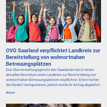
OVG Saarland verpflichtet Landkreis zur
Bereitstellung von wohnortnahen
Betreuungsplätzen
Das Oberverwaltungsgericht des Saarlandes hat in einem
aktuellen Beschluss einen Landkreis zur Bereitstellung von
wohnortnahen Betreuungsplätzen verpflichtet. Eltern hatten
den Bedarf nachgewiesen, jedoch wurde ihr Antrag abgelehnt.
Weiter