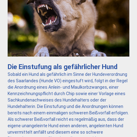
Die Einstufung als gefährlicher Hund
Sobald ein Hund als gefährlich im Sinne der Hundeverordnung
des Saarlandes (Hunde VO) eingestuft wird, folgt in der Regel
die Anordnung eines Anlein- und Maulkorbzwanges, einer
Kennzeichnungspflicht durch Chip sowie einer Vorlage eines
Sachkundenachweises des Hundehalters oder der
Hundehalterin. Die Einstufung und die Anordnungen können
bereits nach einem einmaligen schweren Beißvorfall erfolgen.
Als schwerer Beißvorfall reicht es regelmäßig aus, dass der
eigene unangeleinte Hund einen anderen, angeleinten Hund
unvermittelt anfällt und diesem eine so schwere