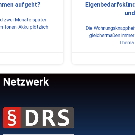
ammen aufgeht?
Eigenbedarfskündi
und
und zwei Monate später
um-Ionen-Akku plötzlich
Die Wohnungsknappheit 
gleichermaßen immer w
Thema E
Netzwerk