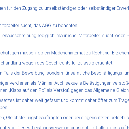
n für den Zugang zu unselbständiger oder selbständiger Erwerbstä
 Mitarbeiter sucht, das AGG zu beachten.
tellenausschreibung lediglich männliche Mitarbeiter sucht oder
chäftigen müssen, ob ein Mädcheninternat zu Recht nur Erzieherin
 Behandlung wegen des Geschlechts für zulässig erachtet.
im Falle der Bewerbung, sondern für sämtliche Beschäftigungs- u
weniger verdienen als Männer. Auch sexuelle Belästigungen vers
inen „Klaps auf den Po“ als Verstoß gegen das Allgemeine Gleic
zes ist daher weit gefasst und kommt daher öfter zum Tragen, a
ben.
, Gleichstellungsbeauftragten oder bei eingerichteten betriebli
t vor. Dieses Leistungsverweigerungsrecht ist allerdings auf F