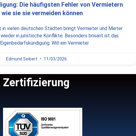
gung: Die häufigsten Fehler von Vermietern
 wie sie sie vermeiden können
in vielen deutschen Städten bringt Vermieter und Mieter
ieder in juristische Konflikte. Besonders brisant ist das
igenbedarfskündigung: Will ein Vermieter
Edmund Seibert
11/03/2026
Zertifizierung