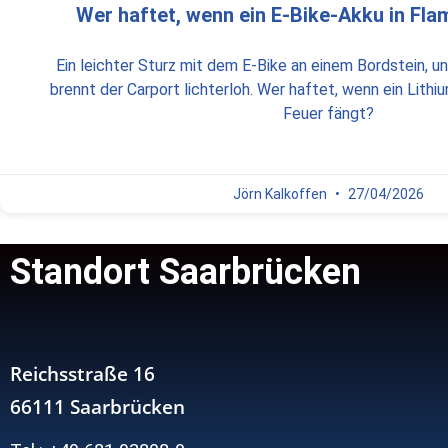
Wer haftet, wenn ein E-Bike-Akku in Fl
Ein leichter Sturz mit dem E-Bike an einem Bordstein, 
brennt der Carport lichterloh. Wer haftet, wenn ein Lithi
Feuer fängt?
Jörn Kalkoffen
27/04/2026
Standort Saarbrücken
Reichsstraße 16
66111 Saarbrücken