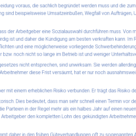
eidung voraus, die sachlich begründet werden muss und die zum
ng sind beispielsweise Umsatzeinbußen, Wegfall von Aufträgen, 
dass der Arbeitgeber eine Sozialauswahl durchführen muss. Von 
dig ist und daher die Kündigung am besten verkraften kann. Im
pflichten und eine möglicherweise vorliegende Schwerbehinderung
bzw. noch nicht so lange im Betrieb ist und weniger Unterhaltsve
etzes nicht entsprechen, sind unwirksam. Sie werden allerdings
 Arbeitnehmer diese Frist versäumt, hat er nur noch ausnahmswei
ber mit einem erheblichen Risiko verbunden. Er trägt das Risik
orisch. Dies bedeutet, dass man sehr schnell einen Termin vor d
ie Parteien in der Regel mehr als ein halbes Jahr auf einen neue
er Arbeitgeber den kompletten Lohn des gekündigten Arbeitnehmers
ommt daher in den frühen Güteverhandlungen oft zu sogenannten