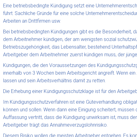
Eine betriebsbedingte Kündigung setzt eine Unternehmerentsch
führt. Sachliche Gründe für eine solche Unternehmerentscheidu
Arbeiten an Drittfirmen usw.
Bei betriebsbedingten Kündigungen gibt es die Besonderheit, 
dem Arbeitnehmer kündigen, der am wenigsten sozial schutzwür
Betriebszugehörigkeit, das Lebensalter, bestehend Unterhalts
Arbeitgeber dem Arbeitnehmer zuerst kündigen muss, der jünger 
Kündigungen, die den Voraussetzungen des Kündigungsschutzges
innerhalb von 3 Wochen beim Arbeitsgericht angreift. Wenn ein
lassen und sein Arbeitsverhältnis damit zu retten.
Die Erhebung einer Kündigungsschutzklage ist für den Arbeitge
Im Kündigungsschutzverfahren ist eine Güteverhandlung obligat
können und sollen. Wenn dann eine Einigung scheitert, müssen d
Auffassung vertritt, dass die Kündigung unwirksam ist, muss d
Arbeitgeber trägt das Annahmeverzugslohnrisiko.
Diesem Risiko wollen die meisten Arbeitgeber entgehen. Es k