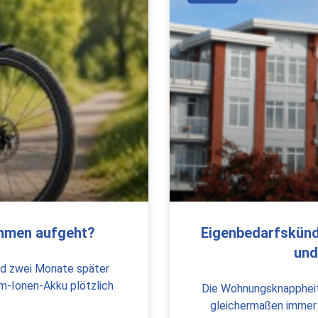
ammen aufgeht?
Eigenbedarfskündi
und
und zwei Monate später
um-Ionen-Akku plötzlich
Die Wohnungsknappheit 
gleichermaßen immer w