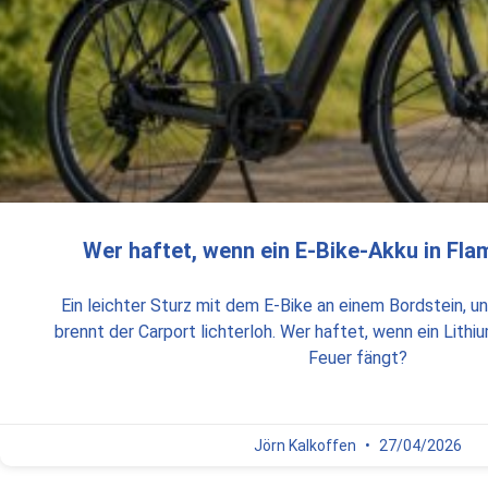
Wer haftet, wenn ein E-Bike-Akku in Fl
Ein leichter Sturz mit dem E-Bike an einem Bordstein, 
brennt der Carport lichterloh. Wer haftet, wenn ein Lithi
Feuer fängt?
Jörn Kalkoffen
27/04/2026