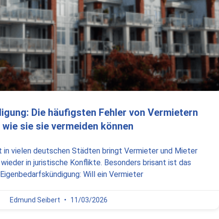
gung: Die häufigsten Fehler von Vermietern
 wie sie sie vermeiden können
in vielen deutschen Städten bringt Vermieter und Mieter
ieder in juristische Konflikte. Besonders brisant ist das
igenbedarfskündigung: Will ein Vermieter
Edmund Seibert
11/03/2026