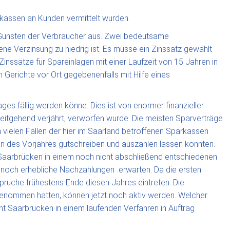
kassen an Kunden vermittelt wurden.
zu Gunsten der Verbraucher aus. Zwei bedeutsame
ne Verzinsung zu niedrig ist. Es müsse ein Zinssatz gewählt
inssätze für Spareinlagen mit einer Laufzeit von 15 Jahren in
 Gerichte vor Ort gegebenenfalls mit Hilfe eines
es fällig werden könne. Dies ist von enormer finanzieller
eitgehend verjährt, verworfen wurde. Die meisten Sparverträge
ielen Fällen der hier im Saarland betroffenen Sparkassen
en des Vorjahres gutschreiben und auszahlen lassen konnten.
n Saarbrücken in einem noch nicht abschließend entschiedenen
land noch erhebliche Nachzahlungen erwarten. Da die ersten
rüche frühestens Ende diesen Jahres eintreten. Die
ngenommen hatten, können jetzt noch aktiv werden. Welcher
cht Saarbrücken in einem laufenden Verfahren in Auftrag