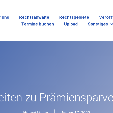
r uns
Rechtsanwälte
Rechtsgebiete
Veröff
Termine buchen
Upload
Sonstiges
eiten zu Prämiensparve
Helmut Müller
Januar 17, 2022