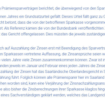
n Prämiensparverträgen berichtet, die überwiegend von den Spar
n Jahres ein Grundsatzurteil gefällt. Dieses Urteil fällt ganz 
richt betont, dass die von der betroffenen Sparkasse vorgenomme
et. Als Referenz kämen die von der Bundesbank veröffentlichten Z
t das Gericht offengelassen. Dies müssten die jeweils zuständigen
h auf Auszahlung der Zinsen erst mit Beendigung des Sparvertrag
den Sparkassen vertretene Auffassung, die Zinsansprüche seien w
vielen Jahre viele Zinsen zusammenkommen können. Zwar ist in v
nden jeweils im Januar und Februar eines jeden Jahres die Zins
Auszahlung der Zinsen hat das Saarländische Oberlandesgericht i
Verjährung führt. Folglich können alle Prämiensparer hier im Saar
en worden sind, kann eine Verjährung der Zinsnachzahlungsansp
 die also bisher die Zinsberechnungen ihrer Sparkasse klaglos hi
hten eines Sachverständigen geklärt werden, welches das Landgeri