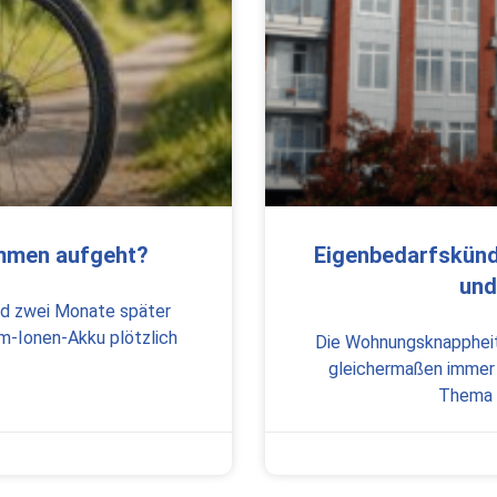
ammen aufgeht?
Eigenbedarfskündi
und
und zwei Monate später
um-Ionen-Akku plötzlich
Die Wohnungsknappheit 
gleichermaßen immer w
Thema E