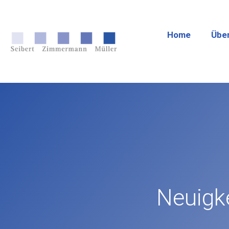
Home
Übe
Neuigk