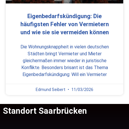
Eigenbedarfskündigung: Die
häufigsten Fehler von Vermietern
und wie sie sie vermeiden können
Die Wohnungsknappheit in vielen deutschen
Städten bringt Vermieter und Mieter
gleichermaßen immer wieder in juristische
Konflikte. Besonders brisant ist das Thema
Eigenbedarfskündigung: Will ein Vermieter
Edmund Seibert
11/03/2026
Standort Saarbrücken