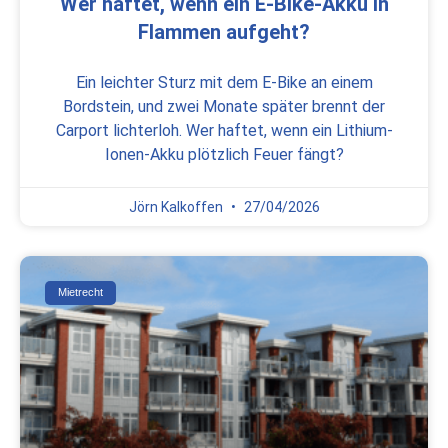
Wer haftet, wenn ein E-Bike-Akku in
Flammen aufgeht?
Ein leichter Sturz mit dem E-Bike an einem
Bordstein, und zwei Monate später brennt der
Carport lichterloh. Wer haftet, wenn ein Lithium-
Ionen-Akku plötzlich Feuer fängt?
Jörn Kalkoffen
27/04/2026
Mietrecht