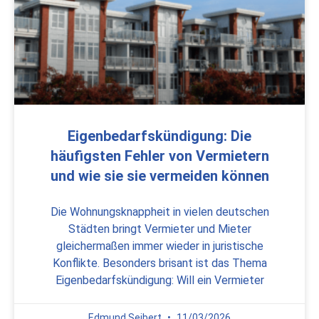
Eigenbedarfskündigung: Die
häufigsten Fehler von Vermietern
und wie sie sie vermeiden können
Die Wohnungsknappheit in vielen deutschen
Städten bringt Vermieter und Mieter
gleichermaßen immer wieder in juristische
Konflikte. Besonders brisant ist das Thema
Eigenbedarfskündigung: Will ein Vermieter
Edmund Seibert
11/03/2026