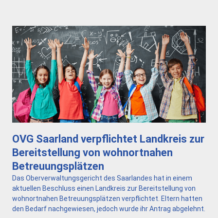
OVG Saarland verpflichtet Landkreis zur
Bereitstellung von wohnortnahen
Betreuungsplätzen
Das Oberverwaltungsgericht des Saarlandes hat in einem
aktuellen Beschluss einen Landkreis zur Bereitstellung von
wohnortnahen Betreuungsplätzen verpflichtet. Eltern hatten
den Bedarf nachgewiesen, jedoch wurde ihr Antrag abgelehnt.