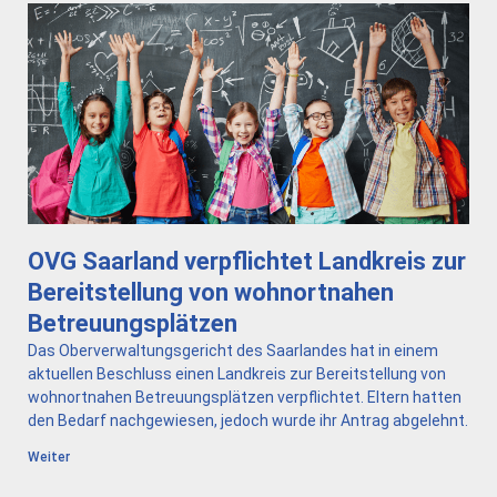
OVG Saarland verpflichtet Landkreis zur
Bereitstellung von wohnortnahen
Betreuungsplätzen
Das Oberverwaltungsgericht des Saarlandes hat in einem
aktuellen Beschluss einen Landkreis zur Bereitstellung von
wohnortnahen Betreuungsplätzen verpflichtet. Eltern hatten
den Bedarf nachgewiesen, jedoch wurde ihr Antrag abgelehnt.
Weiter