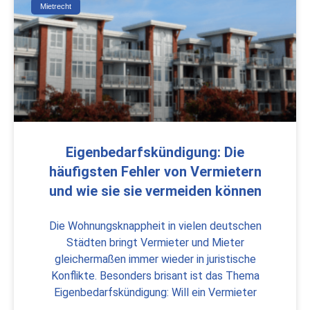
Mietrecht
Eigenbedarfskündigung: Die
häufigsten Fehler von Vermietern
und wie sie sie vermeiden können
Die Wohnungsknappheit in vielen deutschen
Städten bringt Vermieter und Mieter
gleichermaßen immer wieder in juristische
Konflikte. Besonders brisant ist das Thema
Eigenbedarfskündigung: Will ein Vermieter