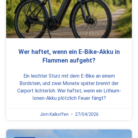
Wer haftet, wenn ein E-Bike-Akku in
Flammen aufgeht?
Ein leichter Sturz mit dem E-Bike an einem
Bordstein, und zwei Monate später brennt der
Carport lichterloh. Wer haftet, wenn ein Lithium-
Ionen-Akku plötzlich Feuer fängt?
Jörn Kalkoffen
27/04/2026