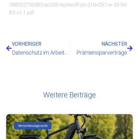
388322750383/ac020-homeoff-pb-210×297-w-20-04-
03-v1-1.pdf
VORHERIGER
NÄCHSTER
Datenschutz im Arbeitsrecht
Prämiensparverträge
Weitere Beiträge
Versicherungsrecht