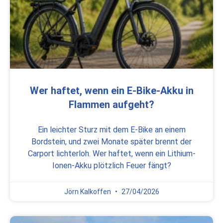
Wer haftet, wenn ein E-Bike-Akku in
Flammen aufgeht?
Ein leichter Sturz mit dem E-Bike an einem
Bordstein, und zwei Monate später brennt der
Carport lichterloh. Wer haftet, wenn ein Lithium-
Ionen-Akku plötzlich Feuer fängt?
Jörn Kalkoffen
27/04/2026