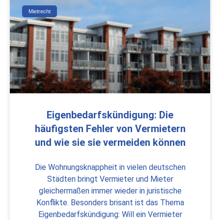
Mietrecht
Eigenbedarfskündigung: Die
häufigsten Fehler von Vermietern
und wie sie sie vermeiden können
Die Wohnungsknappheit in vielen deutschen
Städten bringt Vermieter und Mieter
gleichermaßen immer wieder in juristische
Konflikte. Besonders brisant ist das Thema
Eigenbedarfskündigung: Will ein Vermieter