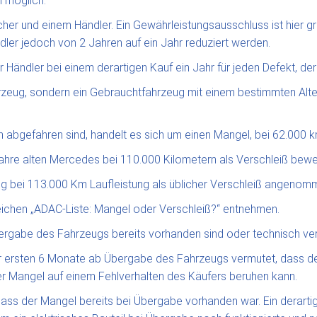
 möglich.
er und einem Händler. Ein Gewährleistungsausschluss ist hier gru
er jedoch von 2 Jahren auf ein Jahr reduziert werden.
Händler bei einem derartigen Kauf ein Jahr für jeden Defekt, der 
zeug, sondern ein Gebrauchtfahrzeug mit einem bestimmten Alter 
abgefahren sind, handelt es sich um einen Mangel, bei 62.000 k
 Jahre alten Mercedes bei 110.000 Kilometern als Verschleiß bewe
 bei 113.000 Km Laufleistung als üblicher Verschleiß angenomm
eichen „ADAC-Liste: Mangel oder Verschleiß?“ entnehmen.
Übergabe des Fahrzeugs bereits vorhanden sind oder technisch ve
b der ersten 6 Monate ab Übergabe des Fahrzeugs vermutet, dass 
er Mangel auf einem Fehlverhalten des Käufers beruhen kann.
s der Mangel bereits bei Übergabe vorhanden war. Ein derartige