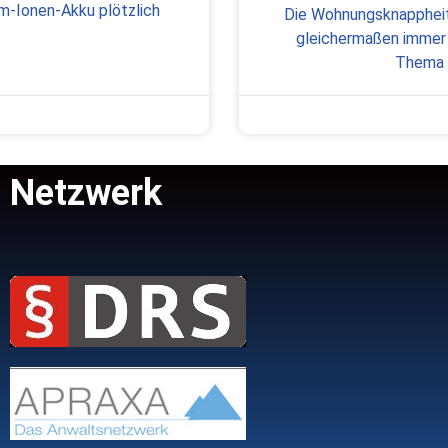
um-Ionen-Akku plötzlich
Die Wohnungsknappheit 
gleichermaßen immer w
Thema E
Netzwerk