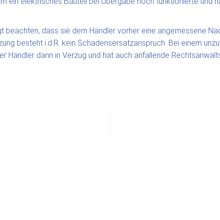
ein elektrisches Bauteil bei Übergabe noch funktionierte und na
gt beachten, dass sie dem Händler vorher eine angemessene Nach
ung besteht i.d.R. kein Schadensersatzanspruch. Bei einem unzuv
r Händler dann in Verzug und hat auch anfallende Rechtsanwalts