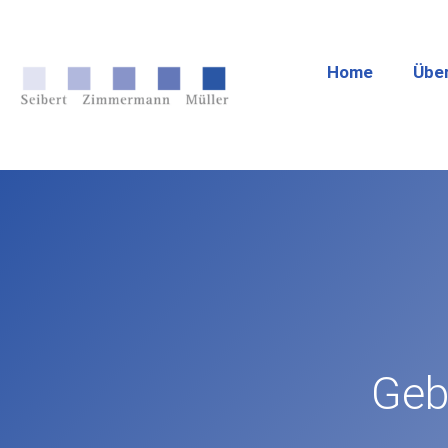
Home
Übe
Geb