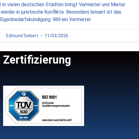
in vielen deutschen Städten bringt Vermieter und Mieter
ieder in juristische Konflikte. Besonders brisant ist das
igenbedarfskündigung: Will ein Vermieter
Edmund Seibert
11/03/2026
Zertifizierung