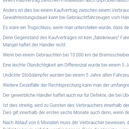
einem Kaufvertrag zwischen Privatleuten auch unproblematisch
Anders ist dies bei einem Kaufvertrag zwischen einem Verbrauch
Gewährleistungsdauer kann bei Gebrauchtfahrzeugen vom Händl
Es wäre ein Trugschluss, wenn man unterstellen würde, dass der 
Denn Gegenstand des Kaufvertrages ist kein „fabrikneues“ Fahr
Mängel haftet der Händler nicht.
Wenn bei einem Gebrauchten bei 10.000 km die Bremsscheiben 
Eine leichte Ölundichtigkeit am Differenzial wurde bei einem 5
Undichte Stoßdämpfer wurden bei einem 5 Jahre alten Fahrzeug
Weitere Einzelfälle der Rechtsprechung kann man der umfangr
Der gewerbliche Händler haftet auch nur für Defekte, die bei 
Ist dies streitig, wird zu Gunsten des Verbrauchers innerhal
Dies gilt innerhalb der ersten sechs Monate auch denn, wenn d
Nach Ablauf von 6 Monaten muss der Verbraucher beweisen, das