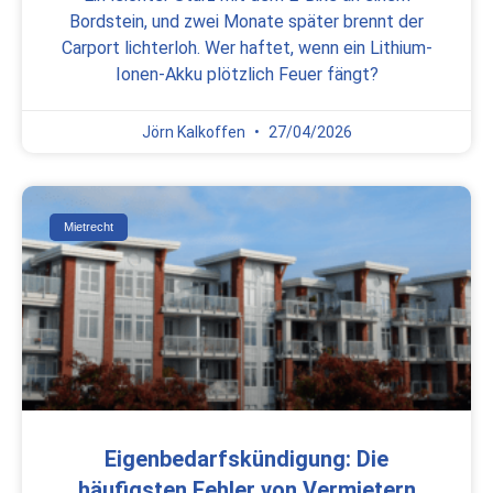
Bordstein, und zwei Monate später brennt der
Carport lichterloh. Wer haftet, wenn ein Lithium-
Ionen-Akku plötzlich Feuer fängt?
Jörn Kalkoffen
27/04/2026
Mietrecht
Eigenbedarfskündigung: Die
häufigsten Fehler von Vermietern