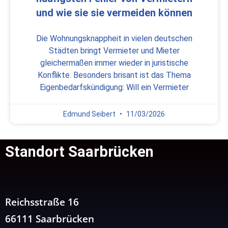
und wie sie sie vermeiden können
Die Wohnungsknappheit in vielen deutschen
Städten bringt Vermieter und Mieter
gleichermaßen immer wieder in juristische
Konflikte. Besonders brisant ist das Thema
Eigenbedarfskündigung: Will ein Vermieter
Edmund Seibert
11/03/2026
Standort Saarbrücken
Reichsstraße 16
66111 Saarbrücken