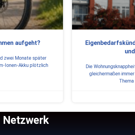
ammen aufgeht?
Eigenbedarfskündi
und
und zwei Monate später
um-Ionen-Akku plötzlich
Die Wohnungsknappheit 
gleichermaßen immer w
Thema E
Netzwerk