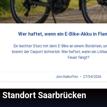
Wer haftet, wenn ein E-Bike-Akku in Fl
Ein leichter Sturz mit dem E-Bike an einem Bordstein, 
brennt der Carport lichterloh. Wer haftet, wenn ein Lithi
Feuer fängt?
Jörn Kalkoffen
27/04/2026
Standort Saarbrücken