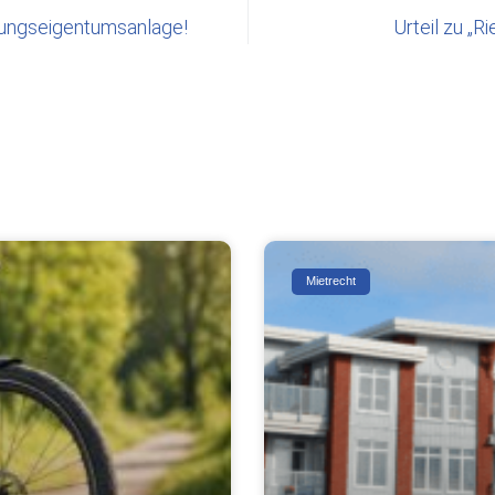
nungseigentumsanlage!
Urteil zu „R
Mietrecht