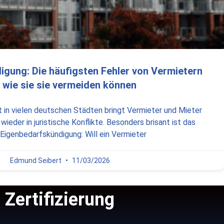
gung: Die häufigsten Fehler von Vermietern
 wie sie sie vermeiden können
in vielen deutschen Städten bringt Vermieter und Mieter
ieder in juristische Konflikte. Besonders brisant ist das
igenbedarfskündigung: Will ein Vermieter
Edmund Seibert
11/03/2026
Zertifizierung