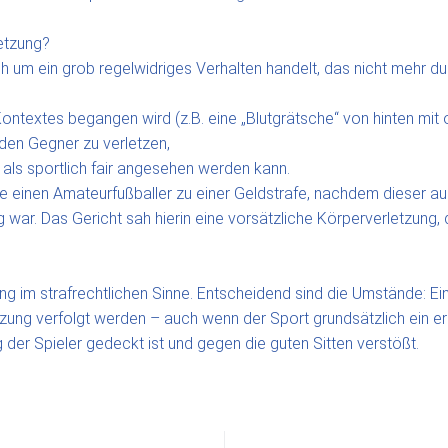
etzung?
 um ein grob regelwidriges Verhalten handelt, das nicht mehr durch
ontextes begangen wird (z.B. eine „Blutgrätsche“ von hinten mit 
 den Gegner zu verletzen,
 als sportlich fair angesehen werden kann.
lte einen Amateurfußballer zu einer Geldstrafe, nachdem dieser a
war. Das Gericht sah hierin eine vorsätzliche Körperverletzung, d
ung im strafrechtlichen Sinne. Entscheidend sind die Umstände: E
ung verfolgt werden – auch wenn der Sport grundsätzlich ein erhö
g der Spieler gedeckt ist und gegen die guten Sitten verstößt.