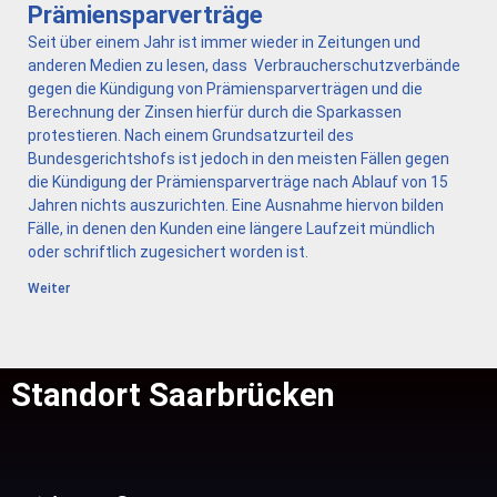
Prämiensparverträge
Seit über einem Jahr ist immer wieder in Zeitungen und
anderen Medien zu lesen, dass Verbraucherschutzverbände
gegen die Kündigung von Prämiensparverträgen und die
Berechnung der Zinsen hierfür durch die Sparkassen
protestieren. Nach einem Grundsatzurteil des
Bundesgerichtshofs ist jedoch in den meisten Fällen gegen
die Kündigung der Prämiensparverträge nach Ablauf von 15
Jahren nichts auszurichten. Eine Ausnahme hiervon bilden
Fälle, in denen den Kunden eine längere Laufzeit mündlich
oder schriftlich zugesichert worden ist.
Weiter
Standort Saarbrücken