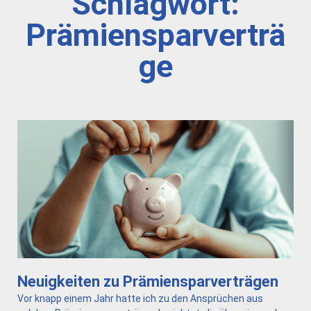
Schlagwort:
Prämiensparverträ
ge
Neuigkeiten zu Prämiensparverträgen
Vor knapp einem Jahr hatte ich zu den Ansprüchen aus