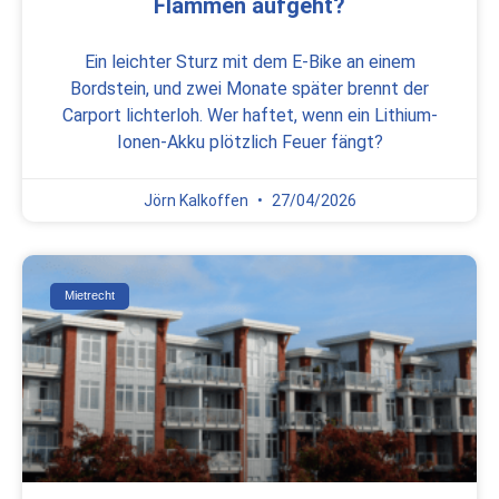
Flammen aufgeht?
Ein leichter Sturz mit dem E-Bike an einem
Bordstein, und zwei Monate später brennt der
Carport lichterloh. Wer haftet, wenn ein Lithium-
Ionen-Akku plötzlich Feuer fängt?
Jörn Kalkoffen
27/04/2026
Mietrecht