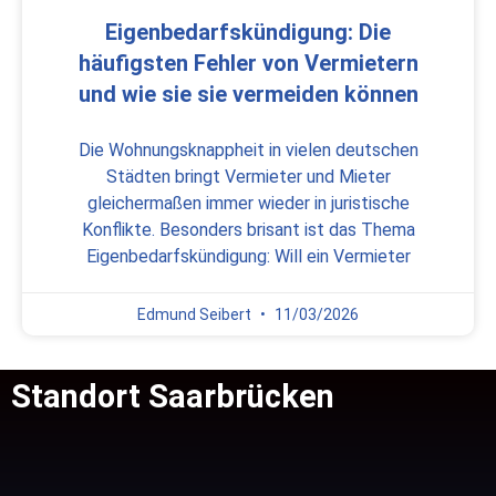
Eigenbedarfskündigung: Die
häufigsten Fehler von Vermietern
und wie sie sie vermeiden können
Die Wohnungsknappheit in vielen deutschen
Städten bringt Vermieter und Mieter
gleichermaßen immer wieder in juristische
Konflikte. Besonders brisant ist das Thema
Eigenbedarfskündigung: Will ein Vermieter
Edmund Seibert
11/03/2026
Standort Saarbrücken